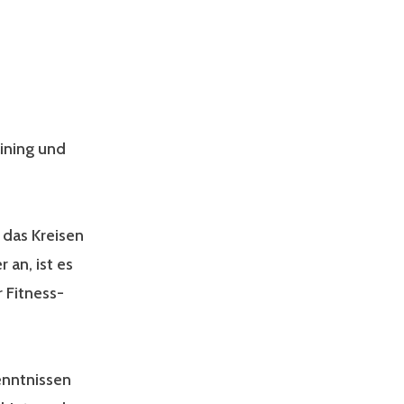
aining und
 das Kreisen
 an, ist es
r Fitness-
kenntnissen